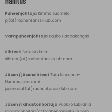
Hallitus
Puheenjohtaja
Kimmo Suomela
pj(at)raahentanssiklubi.com
Varapuheenjohtaja
Kauko Haapakangas
Sihteeri
Satu Mikkola
sihteeri(at)raahentanssiklubi.com
Jäsen / jäsensihteeri
Tuija Kinnunen-
Hummastenniemi
jasenasiat(at)raahentanssiklubi.com
Jäsen / rahastonhoitaja
Vuokko Lukkarila
rahastonhoitaja(at)raahentanssiklubi.com